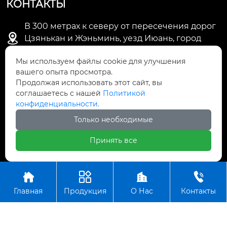
КОНТАКТЫ
В 300 метрах к северу от пересечения дорог

Цзянькан и Жэньминь, уезд Июань, город
Цзыбо, провинция Шаньдун
Мы используем файлы cookie для улучшения
вашего опыта просмотра.

mike@sdyunrui.com
Продолжая использовать этот сайт, вы
соглашаетесь с нашей
Политикой

+86-533-7863678
конфиденциальности.
Только необходимые

+86-13953957063
Принять все
Авторское право©ООО Шаньдун Юньрюй Новый




Материал
Главная
Продукция
О Нас
Контакты