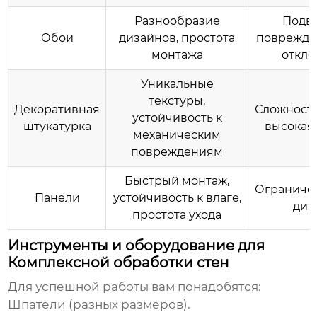
Разнообразие
Подв
Обои
дизайнов, простота
поврежде
монтажа
откле
Уникальные
текстуры,
Декоративная
Сложность
устойчивость к
штукатурка
высокая
механическим
повреждениям
Быстрый монтаж,
Ограниче
Панели
устойчивость к влаге,
диз
простота ухода
Инструменты и оборудование для
Комплексной обработки стен
Для успешной работы вам понадобятся:
Шпатели (разных размеров).