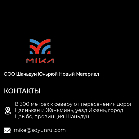
ООО Шаньдун Юньрюй Новый Материал
КОНТАКТЫ
В 300 метрах к северу от пересечения дорог

Цзянькан и Жэньминь, уезд Июань, город
Цзыбо, провинция Шаньдун

mike@sdyunrui.com