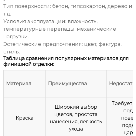
Тип поверхности:
бетон, гипсокартон, дерево и
т.д.
Условия эксплуатации:
влажность,
температурные перепады, механические
нагрузки.
Эстетические предпочтения:
цвет, фактура,
стиль.
Таблица сравнения популярных материалов для
финишной отделки:
Материал
Преимущества
Недостатк
Требует 
Широкий выбор
подг
цветов, простота
Краска
повер
нанесения, легкость
подв
ухода
цар