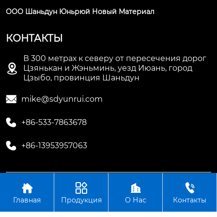
ООО Шаньдун Юньрюй Новый Материал
КОНТАКТЫ
В 300 метрах к северу от пересечения дорог

Цзянькан и Жэньминь, уезд Июань, город
Цзыбо, провинция Шаньдун

mike@sdyunrui.com

+86-533-7863678

+86-13953957063




Авторское право©ООО Шаньдун Юньрюй Новый
Материал
Главная
Продукция
О Нас
Контакты