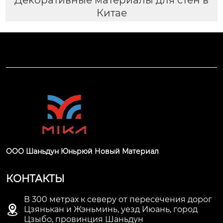
Китае
ООО Шаньдун Юньрюй Новый Материал
КОНТАКТЫ
В 300 метрах к северу от пересечения дорог

Цзянькан и Жэньминь, уезд Июань, город
Цзыбо, провинция Шаньдун