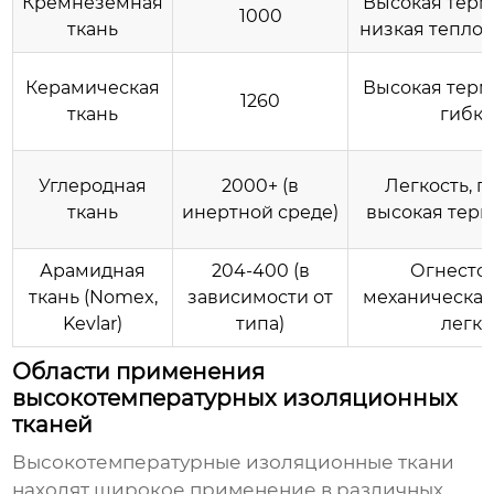
Кремнеземная
Высокая терм
1000
ткань
низкая тепло
Керамическая
Высокая терм
1260
ткань
гибко
Углеродная
2000+ (в
Легкость, п
ткань
инертной среде)
высокая терм
Арамидная
204-400 (в
Огнестой
ткань (Nomex,
зависимости от
механическая
Kevlar)
типа)
легко
Области применения
высокотемпературных изоляционных
тканей
Высокотемпературные изоляционные ткани
находят широкое применение в различных