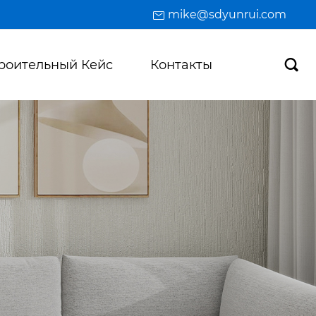
mike@sdyunrui.com
роительный Кейс
Контакты
