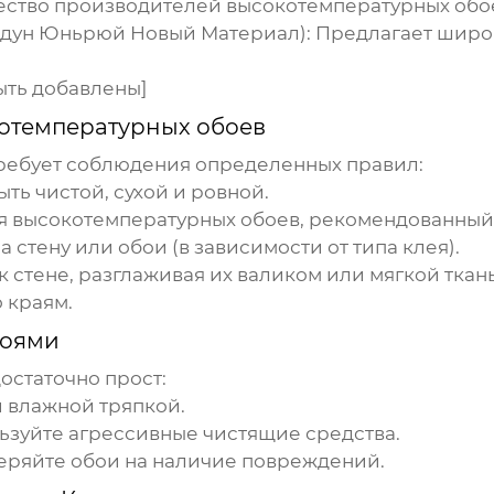
ество производителей
высокотемпературных обо
ьдун Юньрюй Новый Материал):
Предлагает широ
ыть добавлены]
отемпературных обоев
ребует соблюдения определенных правил:
ть чистой, сухой и ровной.
я высокотемпературных обоев, рекомендованный
стену или обои (в зависимости от типа клея).
 стене, разглаживая их валиком или мягкой ткан
 краям.
боями
остаточно прост:
и влажной тряпкой.
ьзуйте агрессивные чистящие средства.
ряйте обои на наличие повреждений.