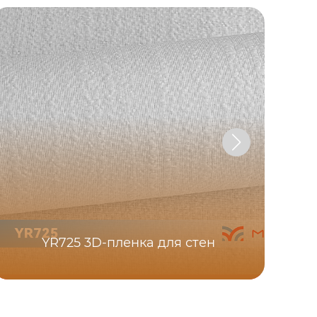
M
YR725 3D-пленка для стен