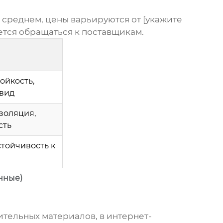
В среднем, цены варьируются от [укажите
ется обращаться к поставщикам.
ойкость,
 вид
золяция,
сть
стойчивость к
нные)
тельных материалов, в интернет-