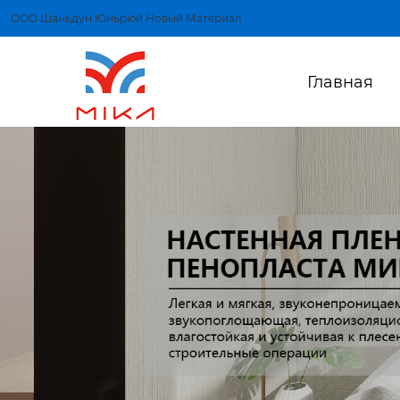
ООО Шаньдун Юньрюй Новый Материал
Главная