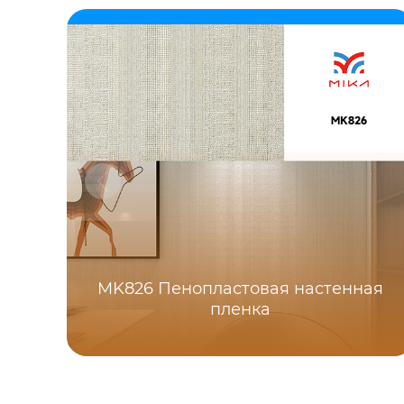
MK826 Пенопластовая настенная
пленка