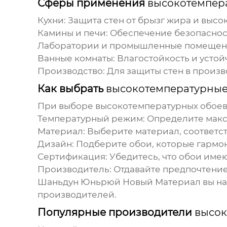
Сферы применения
высокотемпера
Кухни:
Защита стен от брызг жира и высок
Камины и печи:
Обеспечение безопасности
Лаборатории и промышленные помещен
Ванные комнаты:
Влагостойкость и устой
Производство:
Для защиты стен в произв
Как выбрать
высокотемпературные
При выборе
высокотемпературных обое
Температурный режим:
Определите макси
Материал:
Выберите материал, соответст
Дизайн:
Подберите обои, которые гармо
Сертификация:
Убедитесь, что обои име
Производитель:
Отдавайте предпочтение
Шаньдун Юньрюй Новый Материал
вы н
производителей.
Популярные производители
высок