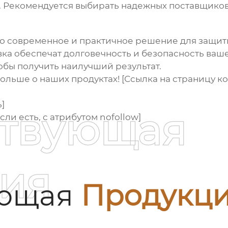
. Рекомендуется выбирать надежных поставщиков
то современное и практичное решение для защит
вка обеспечат долговечность и безопасность ваш
обы получить наилучший результат.
ольше о наших продуктах! [Ссылка на страницу кон
]
ствующая
ли есть, с атрибутом nofollow]
ия
ующая
Продукц