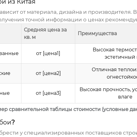
и из Китая
ависит от материала, дизайна и производителя. 
получения точной информации о ценах рекоменду
Средняя цена за
Преимущества
кв. м
Высокая термост
ванные
от [цена1]
эстетичный
Отличная теплои
ские
от [цена2]
огнестойко
Высокая прочность, у
ные
от [цена3]
влаге
ер сравнительной таблицы стоимости (условные да
бои
?
рести у специализированных поставщиков строи