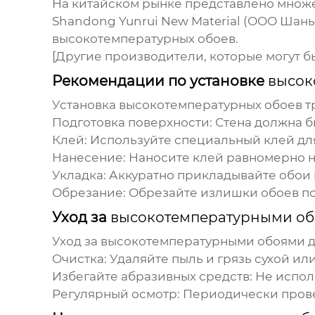
На китайском рынке представлено множ
Shandong Yunrui New Material (ООО Шан
высокотемпературных обоев
.
[Другие производители, которые могут б
Рекомендации по установке
высок
Установка
высокотемпературных обоев
т
Подготовка поверхности:
Стена должна бы
Клей:
Используйте специальный клей дл
Нанесение:
Наносите клей равномерно на 
Укладка:
Аккуратно прикладывайте обои к
Обрезание:
Обрезайте излишки обоев по
Уход за
высокотемпературными о
Уход за
высокотемпературными обоями
д
Очистка:
Удаляйте пыль и грязь сухой ил
Избегайте абразивных средств:
Не испол
Регулярный осмотр:
Периодически прове