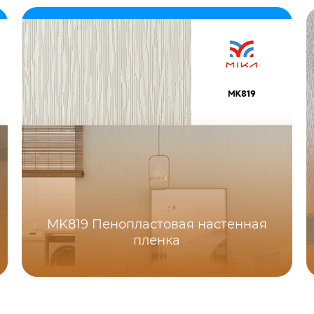
MK819 Пенопластовая настенная
пленка